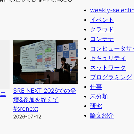
weekly-selecti
イベント
クラウド
コンテナ
コンピュータサ
セキュリティ
ネットワーク
プログラミング
仕事
SRE NEXT 2026での登
ムエ
未分類
壇&参加を終えて
研究
#srenext
論文紹介
2026-07-12