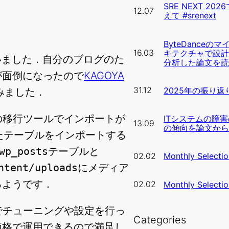
SRE NEXT 2
12.07
えて #srenext
ByteDance
16.03
キテクチャで設
いました．自分のブログのた
分析した論文を
が面倒になったので
KAGOYA
31.12
2025年の振り返
みました．
準の移行ツールでインポートが
ITシステムの障
13.09
の傾向を論文か
したテーブルをインポートする
wp_posts
テーブルと
02.02
Monthly Selecti
ntent/uploads
にメディア
るようです．
02.02
Monthly Selecti
分でチューニングや設定を行っ
Categories
価格で運用できるので満足し