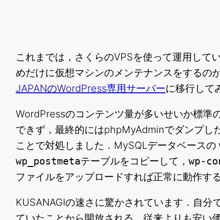
これまでは，さくらのVPSを使って運用して
めだけに仮想マシンのメンテナンスをするの
JAPANのWordPress専用サーバー
に移行して
WordPressのコンテンツ量が多いせいか標
できず，最終的にはphpMyAdminでダンプ
ことで対処しました．MySQLデータベースの
wp_postmeta
テーブルをコピーして，
wp-co
ファイルをアップロードすれば正常に動作す
KUSANAGIの速さに驚かされています．自
ていたことから開放される，従来よりも安い