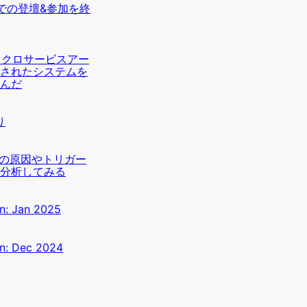
026での登壇&参加を終
のマイクロサービスアー
計されたシステムを
読んだ
り
害の原因やトリガー
ら分析してみる
on: Jan 2025
on: Dec 2024