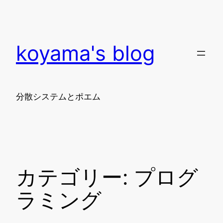
内
容
を
koyama's blog
ス
キ
ッ
プ
分散システムとポエム
カテゴリー:
プログ
ラミング